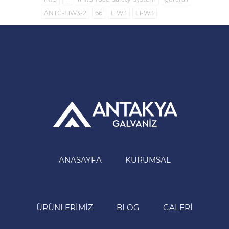
ANTG-L1W3-2
66
L1W3
L1-W3
ANASAYFA
KURUMSAL
ÜRÜNLERIMIZ
BLOG
GALERI