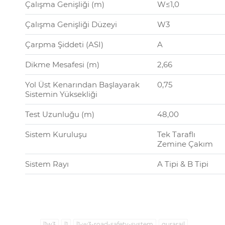
Çalışma Genişliği (m)
W≤1,0
Çalışma Genişliği Düzeyi
W3
Çarpma Şiddeti (ASI)
A
Dikme Mesafesi (m)
2,66
Yol Üst Kenarından Başlayarak
0,75
Sistemin Yüksekliği
Test Uzunluğu (m)
48,00
Sistem Kuruluşu
Tek Taraflı
Zemine Çakım
Sistem Rayı
A Tipi & B Tipi
l1w3
l1
l1-w3-road-safety-system
gurarail