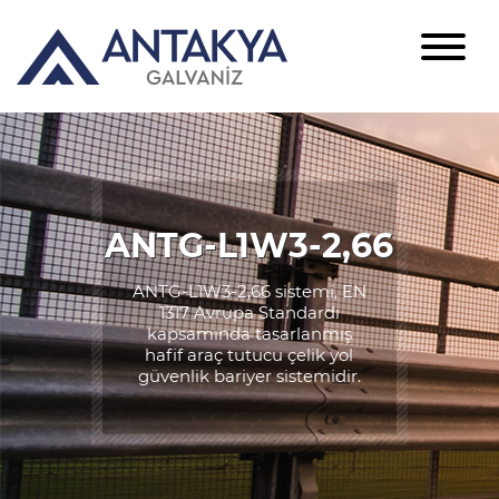
ANTG-L1W3-2,66
ANTG-L1W3-2,66 sistemi, EN
1317 Avrupa Standardı
kapsamında tasarlanmış
hafif araç tutucu çelik yol
güvenlik bariyer sistemidir.