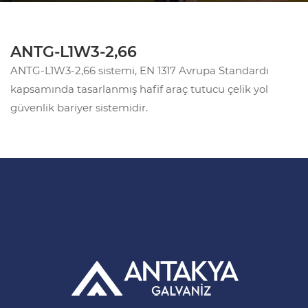
ANTG-L1W3-2,66
ANTG-L1W3-2,66 sistemi, EN 1317 Avrupa Standardı
kapsamında tasarlanmış hafif araç tutucu çelik yol
güvenlik bariyer sistemidir.