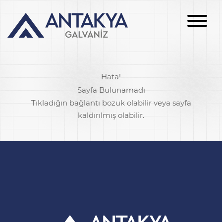
Hata!
Sayfa Bulunamadı
Tıkladığın bağlantı bozuk olabilir veya sayfa
kaldırılmış olabilir.