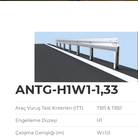
ANTG-H1W1-1,33
Araç Vuruş Test Kriterleri (ITT)
TB11 & TB51
Engelleme Düzeyi
H1
Çalışma Genişliği (m)
W≤1,0