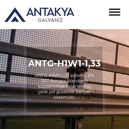
ANTG-H1W1-1,33
ANTG-H1W1-1,33 sistemi, EN
1317 Avrupa Standardı
kapsamında tasarlanmış
çelik yol güvenlik bariyer
sistemidir.