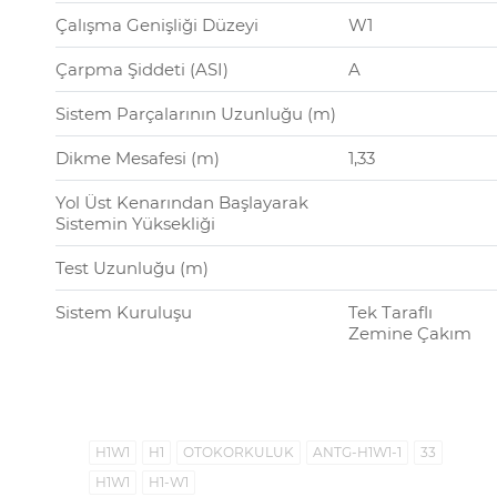
Çalışma Genişliği Düzeyi
W1
Çarpma Şiddeti (ASI)
A
Sistem Parçalarının Uzunluğu (m)
Dikme Mesafesi (m)
1,33
Yol Üst Kenarından Başlayarak
Sistemin Yüksekliği
Test Uzunluğu (m)
Sistem Kuruluşu
Tek Taraflı
Zemine Çakım
H1W1
H1
OTOKORKULUK
ANTG-H1W1-1
33
H1W1
H1-W1