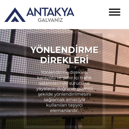
YÖNLENDİRME
DİREKLERİ
Yönlendirme direkleri,
karayolu ve şehir içi trafik
sistemlerinde sürücü ve
yayaların doğru ve güvenli
şekilde yönlendirilmesini
sağlamak amacıyla
kullanılan taşıyıcı
elemanlardır.