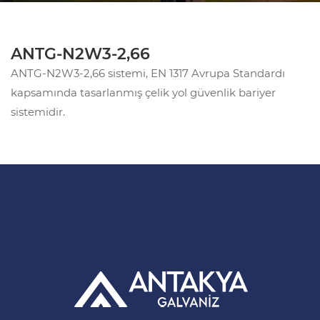
ANTG-N2W3-2,66
ANTG-N2W3-2,66 sistemi, EN 1317 Avrupa Standardı
kapsamında tasarlanmış çelik yol güvenlik bariyer
sistemidir.