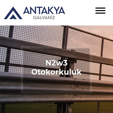
N2w3
Otokorkuluk