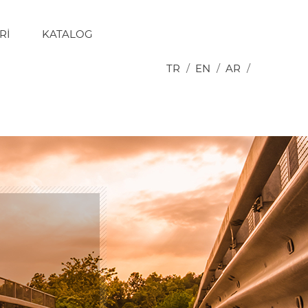
RI
KATALOG
TR
/
EN
/
AR
/