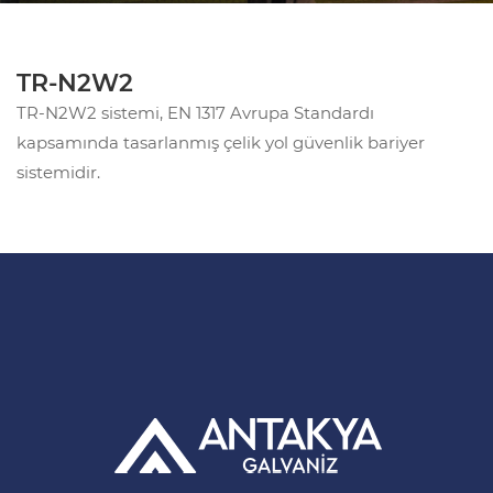
TR-N2W2
TR-N2W2 sistemi, EN 1317 Avrupa Standardı
kapsamında tasarlanmış çelik yol güvenlik bariyer
sistemidir.