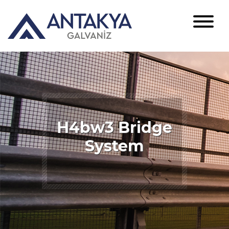
H4bw3 Bridge
System