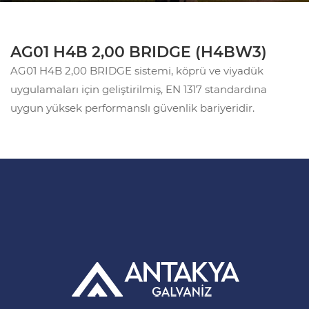
AG01 H4B 2,00 BRIDGE (H4BW3)
AG01 H4B 2,00 BRIDGE sistemi, köprü ve viyadük
uygulamaları için geliştirilmiş, EN 1317 standardına
uygun yüksek performanslı güvenlik bariyeridir.