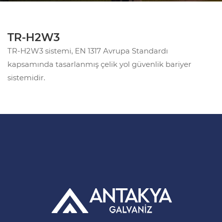
TR-H2W3
TR-H2W3 sistemi, EN 1317 Avrupa Standardı
kapsamında tasarlanmış çelik yol güvenlik bariyer
sistemidir.