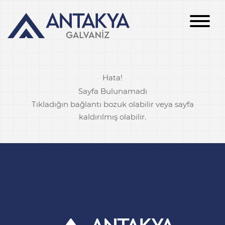
Hata!
Sayfa Bulunamadı
Tıkladığın bağlantı bozuk olabilir veya sayfa
kaldırılmış olabilir.